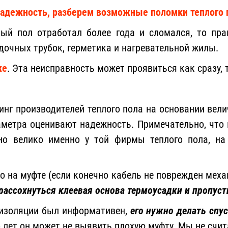
 надежность, разберем возможные поломки теплого 
лый пол отработал более года и сломался, то пр
дочных трубок, герметика и нагревательной жилы.
же
. Эта неисправность может проявиться как сразу, 
тинг производителей теплого пола на основании вел
аметра оценивают надежность. Примечательно, что в
нно велико именно у той фирмы теплого пола, на 
ко на муфте (если конечно кабель не поврежден меха
рассохнуться клеевая основа термоусадки и пропуст
 изоляции был информативен,
его нужно делать спус
о лет он может не выявить плохую муфту. Мы не счи