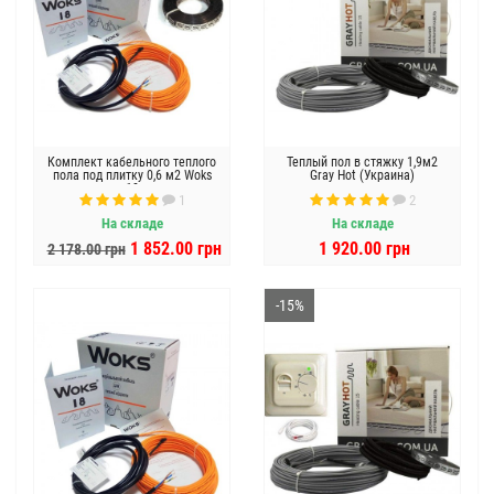
Комплект кабельного теплого
Теплый пол в стяжку 1,9м2
пола под плитку 0,6 м2 Woks
Gray Hot (Украина)
18
1
2
На складе
На складе
1 852.00 грн
1 920.00 грн
2 178.00 грн
-15%