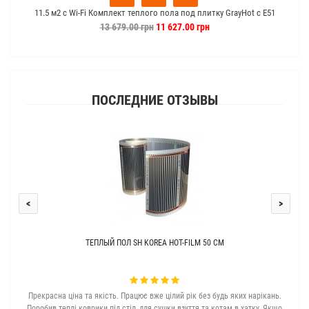
11.5 м2 с Wi-Fi Комплект теплого пола под плитку GrayHot c Е51
13 679.00 грн
11 627.00 грн
ПОСЛЕДНИЕ ОТЗЫВЫ
<
>
ТЕПЛЫЙ ПОЛ SH KOREA HOT-FILM 50 СМ
Прекрасна ціна та якість. Працює вже цілий рік без будь яких нарікань.
З с
Поробив теплі коврики під стіл, для сушки взуття та котам в хатку. Якщо