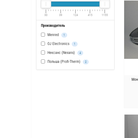
30
39
124
415
1155
Производитель
Menred
1
OJ Electronics
1
Нексанс (Nexans)
4
Польша (Profi-Therm)
2
Мон