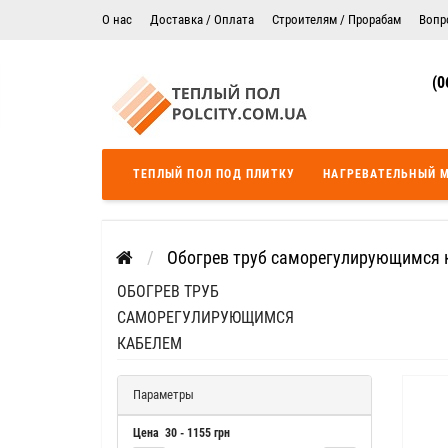
О нас
Доставка / Оплата
Строителям / Прорабам
Вопр
Электрический теплый пол в Житомире
Гарантия
(0
Цены на монтаж теплого пола
Сертификаты
Теплый пол в Днепропетровск
Теплый пол во Львове
ТЕПЛЫЙ ПОЛ ПОД ПЛИТКУ
НАГРЕВАТЕЛЬНЫЙ 
Теплый пол Одесса
Теплый пол Черкассы
Обогрев труб саморегулирующимся 
ОБОГРЕВ ТРУБ
САМОРЕГУЛИРУЮЩИМСЯ
КАБЕЛЕМ
Параметры
Цена
30
-
1155
грн