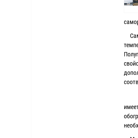
само
Само
темпе
Полу
свой
допо
соот
имее
обогр
необх