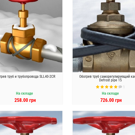
грев труб и трубопровода SLL40-2CR
Обогрев труб саморегулирующий ка
Defrost pipe 15
1
На складе
На складе
258.00 грн
726.00 грн
В КОРЗИНУ
В КОРЗИНУ