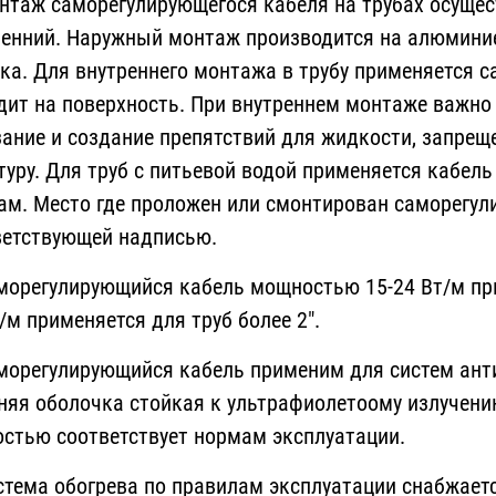
аж саморегулирующегося кабеля на трубах осущест
ренний. Наружный монтаж производится на алюмини
ка. Для внутреннего монтажа в трубу применяется 
дит на поверхность. При внутреннем монтаже важно
зание и создание препятствий для жидкости, запрещ
туру. Для труб с питьевой водой применяется кабе
ам. Место где проложен или смонтирован саморегул
ветствующей надписью.
регулирующийся кабель мощностью 15-24 Вт/м прим
/м применяется для труб более 2".
регулирующийся кабель применим для систем антио
няя оболочка стойкая к ультрафиолетоому излучени
остью соответствует нормам эксплуатации.
ема обогрева по правилам эксплуатации снабжаетс