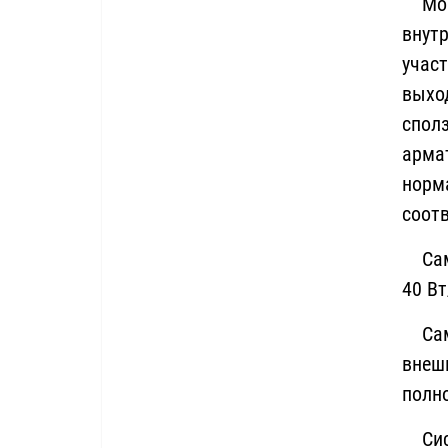
Монт
внут
участ
выхо
спол
арма
норм
соот
Само
40 Вт
Само
внеш
полн
Сист