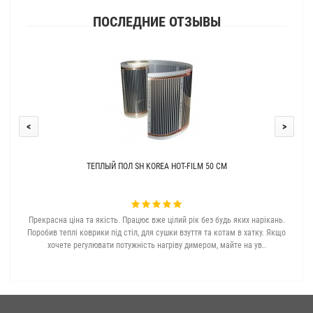
ПОСЛЕДНИЕ ОТЗЫВЫ
<
>
ТЕПЛЫЙ ПОЛ SH KOREA HOT-FILM 50 СМ
Прекрасна ціна та якість. Працює вже цілий рік без будь яких нарікань.
З с
Поробив теплі коврики під стіл, для сушки взуття та котам в хатку. Якщо
хочете регулювати потужність нагріву димером, майте на ув..