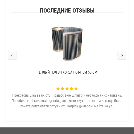
ПОСЛЕДНИЕ ОТЗЫВЫ
<
>
ТЕПЛЫЙ ПОЛ SH KOREA HOT-FILM 50 СМ
Прекрасна ціна та якість. Працює вже цілий рік без будь яких нарікань.
З с
Поробив теплі коврики під стіл, для сушки взуття та котам в хатку. Якщо
хочете регулювати потужність нагріву димером, майте на ув..