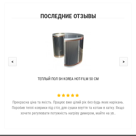
ПОСЛЕДНИЕ ОТЗЫВЫ
<
>
ТЕПЛЫЙ ПОЛ SH KOREA HOT-FILM 50 СМ
Прекрасна ціна та якість. Працює вже цілий рік без будь яких нарікань.
З с
Поробив теплі коврики під стіл, для сушки взуття та котам в хатку. Якщо
хочете регулювати потужність нагріву димером, майте на ув..