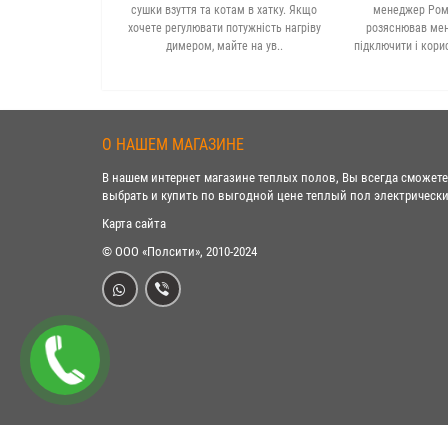
сушки взуття та котам в хатку. Якщо
менеджер Рома
хочете регулювати потужність нагріву
розяснював мені
димером, майте на ув..
підключити і кори
О НАШЕМ МАГАЗИНЕ
В нашем интернет магазине теплых полов, Вы всегда сможете
выбрать и купить по выгодной цене теплый пол электрически
Карта сайта
© ООО «Полсити», 2010-2024