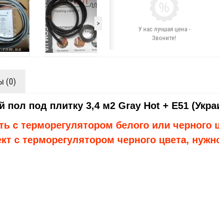
>
У нас лучшая цена -
Звоните!
 (0)
й пол под плитку
3,4
м2 Gray Hot
+ E51
(Укр
ь с терморегулятором белого или черного ц
кт с терморегулятором черного цвета, нужно