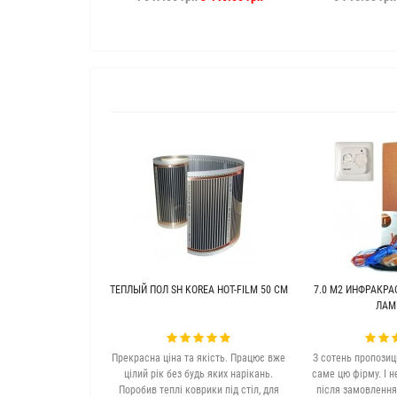
ТЕПЛЫЙ ПОЛ SH KOREA HOT-FILM 50 СМ
7.0 М2 ИНФРАКРА
ЛАМ
Прекрасна ціна та якість. Працює вже
З сотень пропозиц
цілий рік без будь яких нарікань.
саме цю фірму. І н
Поробив теплі коврики під стіл, для
після замовлення