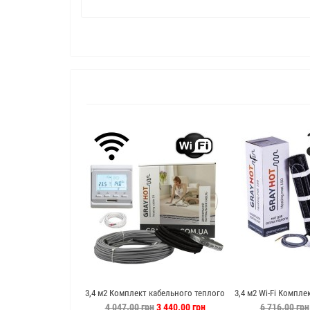
3,4 м2 Комплект кабельного теплого
3,4 м2 Wi-Fi Компле
пола под плитку Gray Hot + E51 Wi-Fi
плитку GrayH
4 047.00 грн
3 440.00 грн
6 716.00 грн