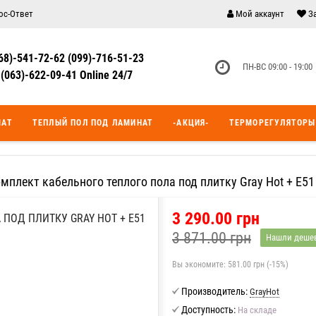
ос-Ответ
Мой аккаунт
З
68)-541-72-62 (099)-716-51-23
ПН-ВС 09:00 - 19:00
(063)-622-09-41 Online 24/7
МАТ
ТЕПЛЫЙ ПОЛ ПОД ЛАМИНАТ
-АКЦИЯ-
ТЕРМОРЕГУЛЯТОРЫ
омплект кабельного теплого пола под плитку Gray Hot + E51
3 290.00 грн
 ПОД ПЛИТКУ GRAY HOT + E51
3 871.00 грн
Нашли деше
Вы экономите:
581.00 грн (-15%)
Производитель:
GrayHot
Доступность:
На складе