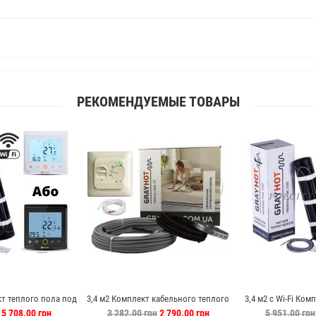
РЕКОМЕНДУЕМЫЕ ТОВАРЫ
кт теплого пола под
3,4 м2 Комплект кабельного теплого
3,4 м2 с Wi-Fi Ком
ot c PWT-002
пола под плитку Gray Hot
под плитку G
5 708.00 грн
3 282.00 грн
2 790.00 грн
5 951.00 грн