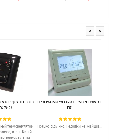
<
>
ЛЯТОР ДЛЯ ТЕПЛОГО
ПРОГРАММИРУЕМЫЙ ТЕРМОРЕГУЛЯТОР
ТЕПЛЫЙ ПОЛ ПОД 
C 70.26
Е51
WARME (Г
ный терморегулятор
Працює відмінно. Недоліки не знайшла...
Якісна та досить 
роизводитель Китай,
підлога. Задово
ные термомтаты на