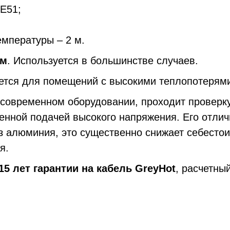
E51;
емпературы – 2 м.
см
. Используется в большинстве случаев.
ется для
помещений с высокими теплопотерям
овременном оборудовании, проходит проверку
менной подачей высокого напряжения. Его отли
 алюминия, это существенно снижает себестоим
бителя.
15 лет гарантии на кабель GreyHot
, расчетны