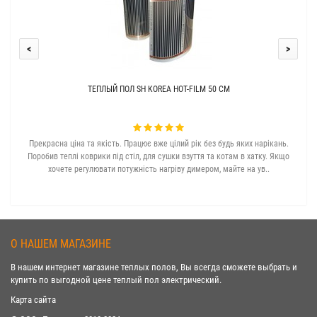
<
>
ТЕПЛЫЙ ПОЛ SH KOREA HOT-FILM 50 СМ
Прекрасна ціна та якість. Працює вже цілий рік без будь яких нарікань.
З с
Поробив теплі коврики під стіл, для сушки взуття та котам в хатку. Якщо
хочете регулювати потужність нагріву димером, майте на ув..
О НАШЕМ МАГАЗИНЕ
В нашем интернет магазине теплых полов, Вы всегда сможете выбрать и
купить по выгодной цене теплый пол электрический.
Карта сайта