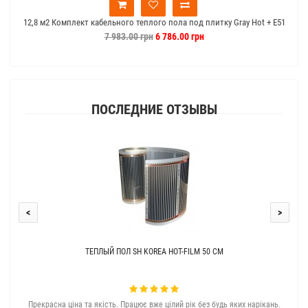
12,8 м2 Комплект кабельного теплого пола под плитку Gray Hot + E51
1
Wi-Fi
7 983.00 грн
6 786.00 грн
ПОСЛЕДНИЕ ОТЗЫВЫ
<
>
ТЕПЛЫЙ ПОЛ SH KOREA HOT-FILM 50 СМ
Прекрасна ціна та якість. Працює вже цілий рік без будь яких нарікань.
З с