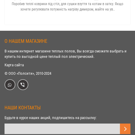
Поробив теплі коврики під стіл, для сушки взуття та котам в хатку. Якщо
хочете регулювати потужність нагріву димером, майте на ув..
О НАШЕМ МАГАЗИНЕ
В нашем интернет магазине теплых полов, Вы всегда сможете выбрать и
купить по выгодной цене теплый пол электрический.
Карта сайта
© ООО «Полсити», 2010-2024
НАШИ КОНТАКТЫ
Будьте в курсе наших акций, подпишитесь на рассылку: