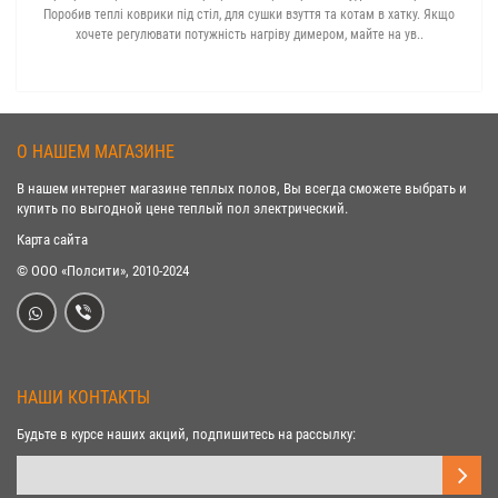
Поробив теплі коврики під стіл, для сушки взуття та котам в хатку. Якщо
хочете регулювати потужність нагріву димером, майте на ув..
О НАШЕМ МАГАЗИНЕ
В нашем интернет магазине теплых полов, Вы всегда сможете выбрать и
купить по выгодной цене теплый пол электрический.
Карта сайта
© ООО «Полсити», 2010-2024
НАШИ КОНТАКТЫ
Будьте в курсе наших акций, подпишитесь на рассылку: