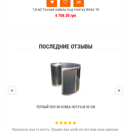
7,8 м2 Тонкий кабель под плитку Woks 18
6 708.00 грн
ПОСЛЕДНИЕ ОТЗЫВЫ
<
>
ТЕПЛЫЙ ПОЛ SH KOREA HOT-FILM 50 СМ
Прекрасна ціна та якість. Працює вже цілий рік без будь яких нарікань.
З с