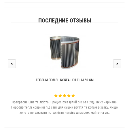
ПОСЛЕДНИЕ ОТЗЫВЫ
<
>
ТЕПЛЫЙ ПОЛ SH KOREA HOT-FILM 50 СМ
Прекрасна ціна та якість. Працює вже цілий рік без будь яких нарікань.
З с
Поробив теплі коврики під стіл, для сушки взуття та котам в хатку. Якщо
хочете регулювати потужність нагріву димером, майте на ув..