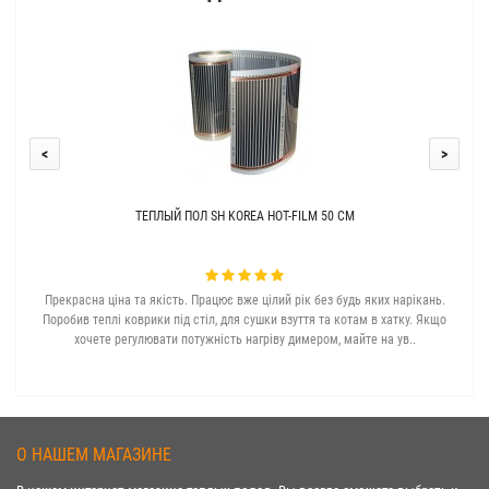
<
>
ТЕПЛЫЙ ПОЛ SH KOREA HOT-FILM 50 СМ
Прекрасна ціна та якість. Працює вже цілий рік без будь яких нарікань.
З с
Поробив теплі коврики під стіл, для сушки взуття та котам в хатку. Якщо
хочете регулювати потужність нагріву димером, майте на ув..
О НАШЕМ МАГАЗИНЕ