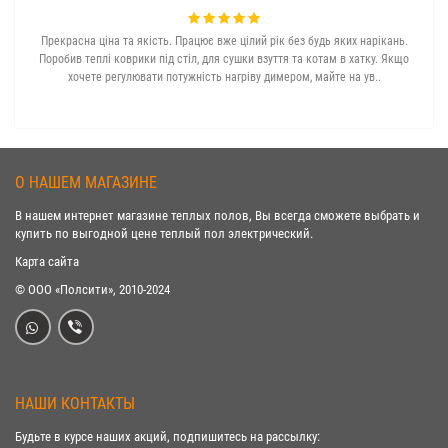
Прекрасна ціна та якість. Працює вже цілий рік без будь яких нарікань.
З с
Поробив теплі коврики під стіл, для сушки взуття та котам в хатку. Якщо
хочете регулювати потужність нагріву димером, майте на ув..
О НАШЕМ МАГАЗИНЕ
В нашем интернет магазине теплых полов, Вы всегда сможете выбрать и
купить по выгодной цене теплый пол электрический.
Карта сайта
© ООО «Полсити», 2010-2024
НАШИ КОНТАКТЫ
Будьте в курсе наших акций, подпишитесь на рассылку: