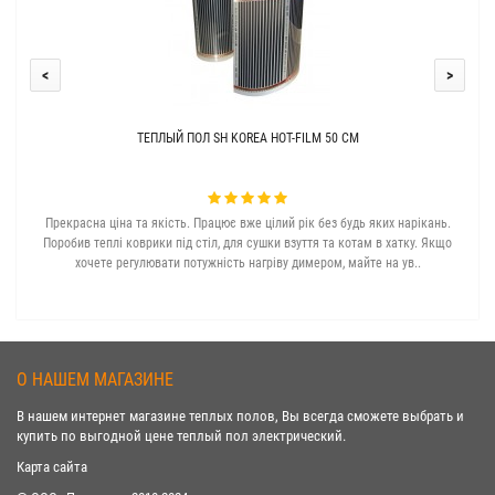
<
>
ТЕПЛЫЙ ПОЛ SH KOREA HOT-FILM 50 СМ
Прекрасна ціна та якість. Працює вже цілий рік без будь яких нарікань.
З с
Поробив теплі коврики під стіл, для сушки взуття та котам в хатку. Якщо
хочете регулювати потужність нагріву димером, майте на ув..
О НАШЕМ МАГАЗИНЕ
В нашем интернет магазине теплых полов, Вы всегда сможете выбрать и
купить по выгодной цене теплый пол электрический.
Карта сайта