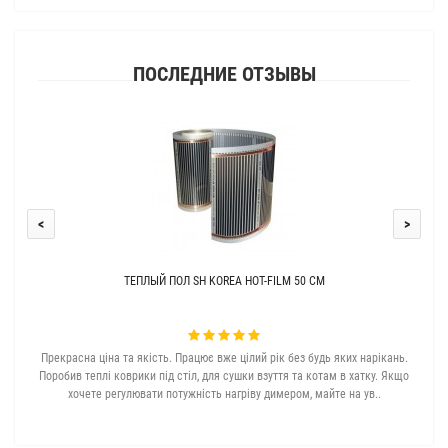
ПОСЛЕДНИЕ ОТЗЫВЫ
<
>
ТЕПЛЫЙ ПОЛ SH KOREA HOT-FILM 50 СМ
Прекрасна ціна та якість. Працює вже цілий рік без будь яких нарікань.
З с
Поробив теплі коврики під стіл, для сушки взуття та котам в хатку. Якщо
хочете регулювати потужність нагріву димером, майте на ув..