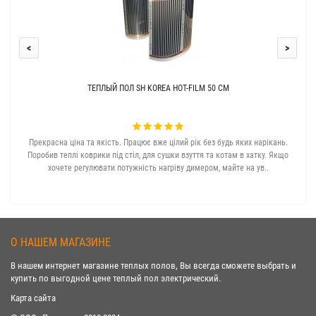
<
>
ТЕПЛЫЙ ПОЛ SH KOREA HOT-FILM 50 СМ
Прекрасна ціна та якість. Працює вже цілий рік без будь яких нарікань.
З с
Поробив теплі коврики під стіл, для сушки взуття та котам в хатку. Якщо
хочете регулювати потужність нагріву димером, майте на ув..
О НАШЕМ МАГАЗИНЕ
В нашем интернет магазине теплых полов, Вы всегда сможете выбрать и
купить по выгодной цене теплый пол электрический.
Карта сайта