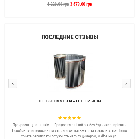
4 329.00 грн
3 679.00 грн
ПОСЛЕДНИЕ ОТЗЫВЫ
<
>
ТЕПЛЫЙ ПОЛ SH KOREA HOT-FILM 50 СМ
Прекрасна ціна та якість. Працює вже цілий рік без будь яких нарікань.
З с
Поробив теплі коврики під стіл, для сушки взуття та котам в хатку. Якщо
хочете регулювати потужність нагріву димером, майте на ув..