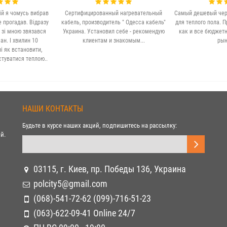
ій я чомусь вибрав
Сертифицированный нагревательный
Самый дешевый чер
е прогадав. Відразу
кабель, производитель " Одесса кабель"
для теплого пола. П
 зі мною звязався
Украина. Установил себе - рекомендую
как и все бюджет
н. І хвилин 10
клиентам и знакомым...
рын
 як встановити,
стуватися теплою..
НАШИ КОНТАКТЫ
Будьте в курсе наших акций, подпишитесь на рассылку:
й.
03115, г. Киев, пр. Победы 136, Украина
polcity5@gmail.com
(068)-541-72-62 (099)-716-51-23
(063)-622-09-41 Online 24/7