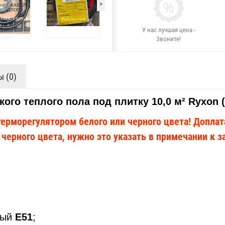
>
У нас лучшая цена -
Звоните!
 (0)
ого теплого пола под плитку 10,0 м² Ryxon 
рморегулятором белого или черного цвета! Доплата
ерного цвета, нужно это указать в примечании к за
мый
Е51
;