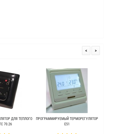
<
>
ЛЯТОР ДЛЯ ТЕПЛОГО
ПРОГРАММИРУЕМЫЙ ТЕРМОРЕГУЛЯТОР
ТЕПЛЫЙ ПОЛ ПОД 
C 70.26
Е51
WARME (Г