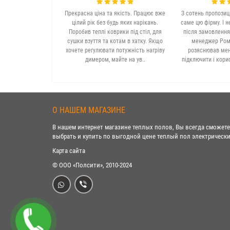
Прекрасна ціна та якість. Працює вже
З сотень пропозиц
цілий рік без будь яких нарікань.
саме цю фірму. І н
Поробив теплі коврики під стіл, для
після замовлення
сушки взуття та котам в хатку. Якщо
менеджер Рома
хочете регулювати потужність нагріву
розяснював мені
димером, майте на ув..
підключити і кори
О НАШЕМ МАГАЗИНЕ
В нашем интернет магазине теплых полов, Вы всегда сможете
выбрать и купить по выгодной цене теплый пол электрически
Карта сайта
© ООО «Полсити», 2010-2024