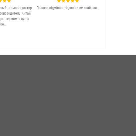
ный терморегулятор
Працює відмінно. Недоліки не знайшла...
Якісна та досить 
роизводитель Китай,
підлога. Задово
ные термомтаты на
ке..