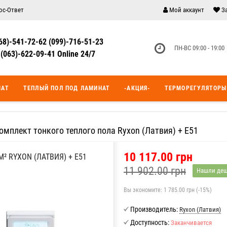
ос-Ответ
Мой аккаунт
З
68)-541-72-62 (099)-716-51-23
ПН-ВС 09:00 - 19:00
(063)-622-09-41 Online 24/7
МАТ
ТЕПЛЫЙ ПОЛ ПОД ЛАМИНАТ
-АКЦИЯ-
ТЕРМОРЕГУЛЯТОРЫ
Комплект тонкого теплого пола Ryxon (Латвия) + E51
10 117.00 грн
² RYXON (ЛАТВИЯ) + E51
11 902.00 грн
Нашли деш
Вы экономите:
1 785.00 грн (-15%)
Производитель:
Ryxon (Латвия)
Доступность:
Заканчивается