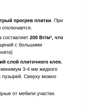
трый прогрев плитки
. При
и отключается.
ла составляет
200 Вт/
м², что
щений с большими
мната)
кий слой плиточного клея.
 минимум 3-4 мм жидкого
х пузырей. Сверху можно
дные от мебели участки.