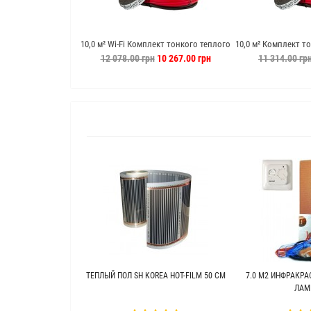
10,0 м² Wi-Fi Комплект тонкого теплого
10,0 м² Комплект т
пола Ryxon (Латвия) + E51
Ryxon (
12 078.00 грн
10 267.00 грн
11 314.00 гр
ТЕПЛЫЙ ПОЛ SH KOREA HOT-FILM 50 СМ
7.0 М2 ИНФРАКРА
ЛАМ