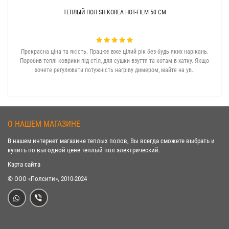
ТЕПЛЫЙ ПОЛ SH KOREA HOT-FILM 50 СМ
Прекрасна ціна та якість. Працює вже цілий рік без будь яких нарікань.
З с
Поробив теплі коврики під стіл, для сушки взуття та котам в хатку. Якщо
хочете регулювати потужність нагріву димером, майте на ув..
О НАШЕМ МАГАЗИНЕ
В нашем интернет магазине теплых полов, Вы всегда сможете выбрать и
купить по выгодной цене теплый пол электрический.
Карта сайта
© ООО «Полсити», 2010-2024