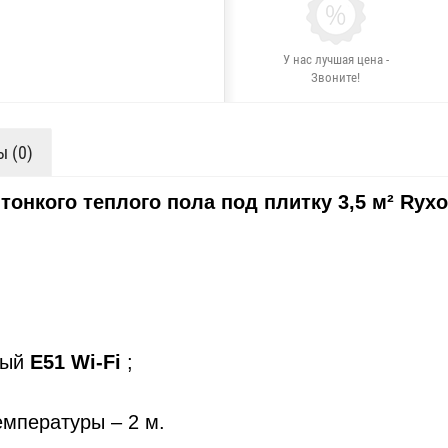
У нас лучшая цена -
Звоните!
 (0)
тонкого теплого пола под плитку 3,5 м² Ryxo
мый
Е51 Wi-Fi
;
емпературы – 2 м.