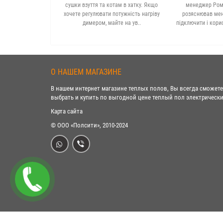
сушки взуття та котам в хатку. Якщо
менеджер Рома
хочете регулювати потужність нагріву
розяснював мені
димером, майте на ув..
підключити і кори
О НАШЕМ МАГАЗИНЕ
В нашем интернет магазине теплых полов, Вы всегда сможете
выбрать и купить по выгодной цене теплый пол электрически
Карта сайта
© ООО «Полсити», 2010-2024