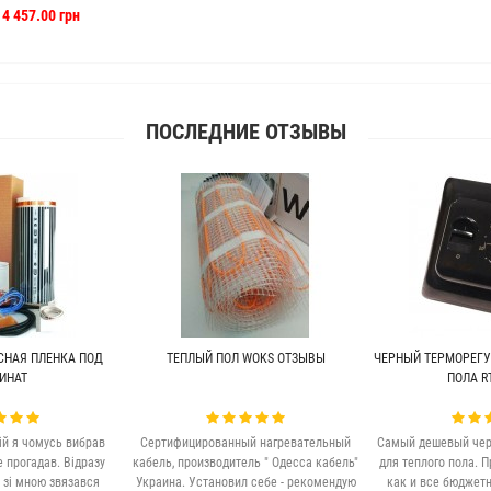
Латвия)
4 457.00 грн
ПОСЛЕДНИЕ ОТЗЫВЫ
СНАЯ ПЛЕНКА ПОД
ТЕПЛЫЙ ПОЛ WOKS ОТЗЫВЫ
ЧЕРНЫЙ ТЕРМОРЕГУ
ИНАТ
ПОЛА RT
ій я чомусь вибрав
Сертифицированный нагревательный
Самый дешевый чер
е прогадав. Відразу
кабель, производитель " Одесса кабель"
для теплого пола. П
 зі мною звязався
Украина. Установил себе - рекомендую
как и все бюджет