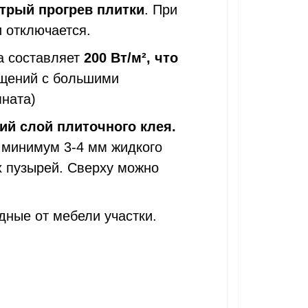
трый прогрев плитки
. При
и отключается.
ла составляет
200 Вт/
м², что
щений с большими
мната)
кий слой плиточного клея.
 минимум 3-4 мм жидкого
х пузырей. Сверху можно
дные от мебели участки.