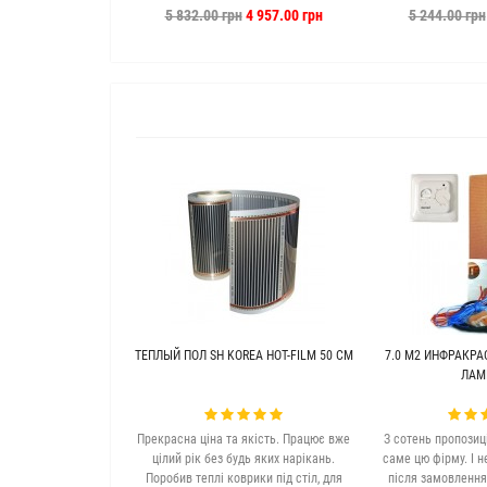
Ryxon (Латвия) + E51
Ryxon (
5 832.00 грн
4 957.00 грн
5 244.00 грн
ТЕПЛЫЙ ПОЛ SH KOREA HOT-FILM 50 СМ
7.0 М2 ИНФРАКРА
ЛАМ
Прекрасна ціна та якість. Працює вже
З сотень пропозиц
цілий рік без будь яких нарікань.
саме цю фірму. І н
Поробив теплі коврики під стіл, для
після замовлення