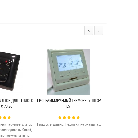
<
>
ЛЯТОР ДЛЯ ТЕПЛОГО
ПРОГРАММИРУЕМЫЙ ТЕРМОРЕГУЛЯТОР
ТЕПЛЫЙ ПОЛ ПОД 
C 70.26
Е51
WARME (Г
ный терморегулятор
Працює відмінно. Недоліки не знайшла...
Якісна та досить 
роизводитель Китай,
підлога. Задово
ные термомтаты на