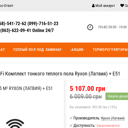
ос-Ответ
Мой аккаунт
З
68)-541-72-62 (099)-716-51-23
ПН-ВС 09:00 - 19:00
(063)-622-09-41 Online 24/7
МАТ
ТЕПЛЫЙ ПОЛ ПОД ЛАМИНАТ
-АКЦИЯ-
ТЕРМОРЕГУЛЯТОРЫ
i-Fi Комплект тонкого теплого пола Ryxon (Латвия) + E51
5 107.00 грн
 М² RYXON (ЛАТВИЯ) + E51
6 009.00 грн
Нашли деше
Вы экономите:
902.00 грн (-15%)
Производитель:
Ryxon (Латвия)
Доступность:
Заканчивается