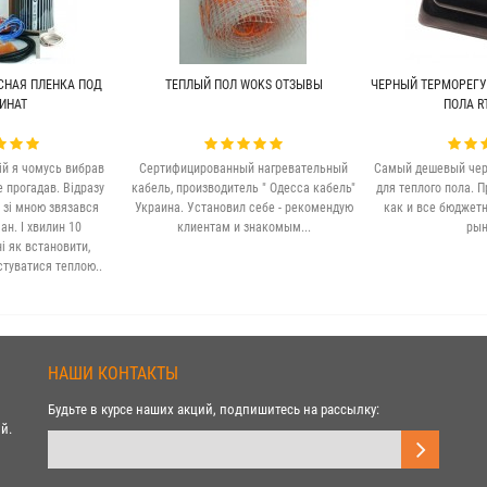
СНАЯ ПЛЕНКА ПОД
ТЕПЛЫЙ ПОЛ WOKS ОТЗЫВЫ
ЧЕРНЫЙ ТЕРМОРЕГУ
ИНАТ
ПОЛА RT
ій я чомусь вибрав
Сертифицированный нагревательный
Самый дешевый чер
е прогадав. Відразу
кабель, производитель " Одесса кабель"
для теплого пола. П
 зі мною звязався
Украина. Установил себе - рекомендую
как и все бюджет
н. І хвилин 10
клиентам и знакомым...
рын
 як встановити,
стуватися теплою..
НАШИ КОНТАКТЫ
Будьте в курсе наших акций, подпишитесь на рассылку:
й.