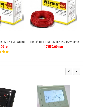
итку 17,5 м2 Warme
Теплый пол под плитку 14,0 м2 Warme
Теплый пол под пл
ь (Германия)
140 м кабель (Германия)
120 м кабел
.00 грн
17 559.00 грн
15 471
<
>