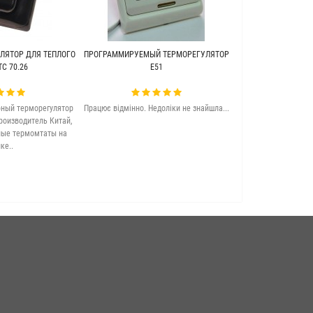
ЛЯТОР ДЛЯ ТЕПЛОГО
ПРОГРАММИРУЕМЫЙ ТЕРМОРЕГУЛЯТОР
ТЕПЛЫЙ ПОЛ ПОД 
C 70.26
Е51
WARME (Г
ный терморегулятор
Працює відмінно. Недоліки не знайшла...
Якісна та досить 
роизводитель Китай,
підлога. Задово
ные термомтаты на
ке..