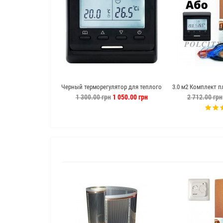
Черный терморегулятор для теплого
3.0 м2 Комплект п
пола программируемый М6.716
пола hot film т
1 300.00 грн
1 050.00 грн
2 712.00 грн