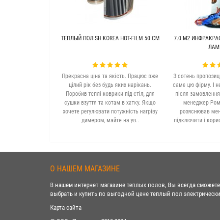
ТЕПЛЫЙ ПОЛ SH KOREA HOT-FILM 50 СМ
7.0 М2 ИНФРАКРА
ЛАМ
Прекрасна ціна та якість. Працює вже
З сотень пропозиц
цілий рік без будь яких нарікань.
саме цю фірму. І н
Поробив теплі коврики під стіл, для
після замовлення
сушки взуття та котам в хатку. Якщо
менеджер Рома
хочете регулювати потужність нагріву
розяснював мені
димером, майте на ув..
підключити і кори
О НАШЕМ МАГАЗИНЕ
В нашем интернет магазине теплых полов, Вы всегда сможете
выбрать и купить по выгодной цене теплый пол электрически
Карта сайта