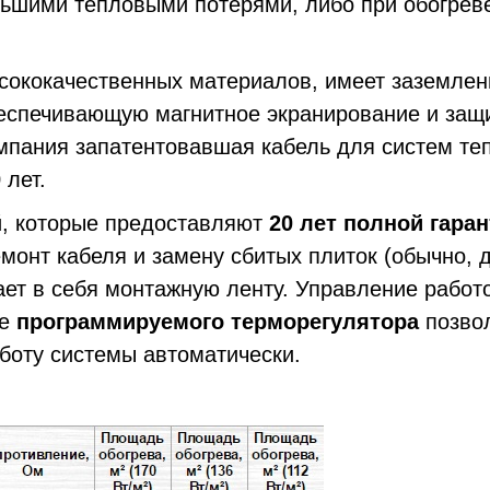
шими тепловыми потерями, либо при обогреве
ококачественных материалов, имеет заземлен
еспечивающую магнитное экранирование и защи
омпания запатентовавшая кабель для систем т
 лет.
, которые предоставляют
20 лет полной гара
емонт кабеля и замену сбитых плиток (обычно, 
ает в себя монтажную ленту. Управление работ
ие
программируемого терморегулятора
позвол
аботу системы автоматически.