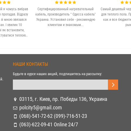
ій я чомусь вибрав
Сертифицированный нагревательный
Самый дешевый чер
е прогадав. Відразу
кабель, производитель " Одесса кабель"
для теплого пола. П
 зі мною звязався
Украина. Установил себе - рекомендую
как и все бюджет
н. І хвилин 10
клиентам и знакомым...
рын
 як встановити,
стуватися теплою..
НАШИ КОНТАКТЫ
Будьте в курсе наших акций, подпишитесь на рассылку:
й.
03115, г. Киев, пр. Победы 136, Украина
polcity5@gmail.com
(068)-541-72-62 (099)-716-51-23
(063)-622-09-41 Online 24/7