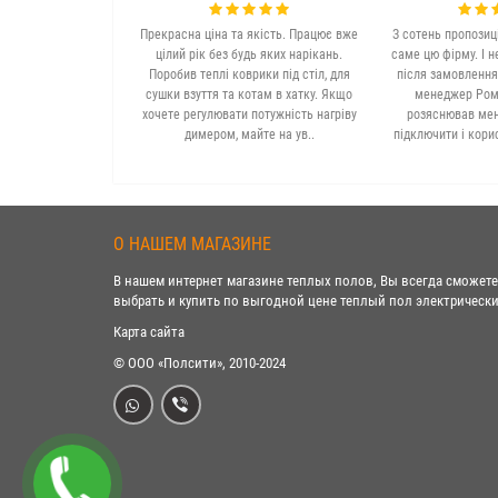
Прекрасна ціна та якість. Працює вже
З сотень пропозиц
цілий рік без будь яких нарікань.
саме цю фірму. І н
Поробив теплі коврики під стіл, для
після замовлення
сушки взуття та котам в хатку. Якщо
менеджер Рома
хочете регулювати потужність нагріву
розяснював мені
димером, майте на ув..
підключити і кори
О НАШЕМ МАГАЗИНЕ
В нашем интернет магазине теплых полов, Вы всегда сможете
выбрать и купить по выгодной цене теплый пол электрически
Карта сайта
© ООО «Полсити», 2010-2024