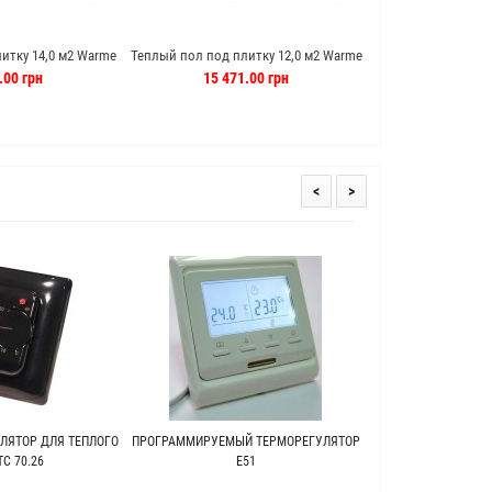
итку 14,0 м2 Warme
Теплый пол под плитку 12,0 м2 Warme
Теплый пол под пли
ь (Германия)
120 м кабель (Германия)
м кабель 
.00 грн
15 471.00 грн
2 028.
<
>
ЛЯТОР ДЛЯ ТЕПЛОГО
ПРОГРАММИРУЕМЫЙ ТЕРМОРЕГУЛЯТОР
ТЕПЛЫЙ ПОЛ ПОД 
C 70.26
Е51
WARME (Г