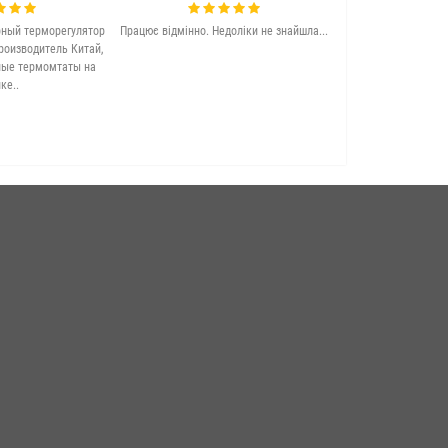
ный терморегулятор
Працює відмінно. Недоліки не знайшла...
Якісна та досить 
роизводитель Китай,
підлога. Задово
ные термомтаты на
ке..