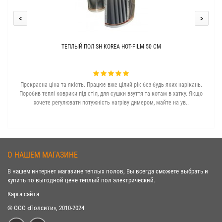
<
>
ТЕПЛЫЙ ПОЛ SH KOREA HOT-FILM 50 СМ
Прекрасна ціна та якість. Працює вже цілий рік без будь яких нарікань.
З с
Поробив теплі коврики під стіл, для сушки взуття та котам в хатку. Якщо
хочете регулювати потужність нагріву димером, майте на ув..
О НАШЕМ МАГАЗИНЕ
В нашем интернет магазине теплых полов, Вы всегда сможете выбрать и
купить по выгодной цене теплый пол электрический.
Карта сайта
© ООО «Полсити», 2010-2024