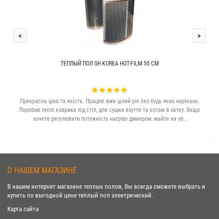
<
>
ТЕПЛЫЙ ПОЛ SH KOREA HOT-FILM 50 СМ
Прекрасна ціна та якість. Працює вже цілий рік без будь яких нарікань.
З с
Поробив теплі коврики під стіл, для сушки взуття та котам в хатку. Якщо
хочете регулювати потужність нагріву димером, майте на ув..
О НАШЕМ МАГАЗИНЕ
В нашем интернет магазине теплых полов, Вы всегда сможете выбрать и
купить по выгодной цене теплый пол электрический.
Карта сайта