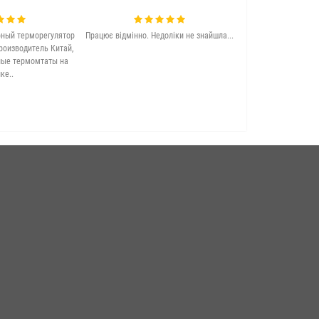
ный терморегулятор
Працює відмінно. Недоліки не знайшла...
Якісна та досить 
роизводитель Китай,
підлога. Задово
ные термомтаты на
ке..