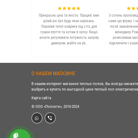
Прекрасна ціна та якість. Працює вже
З сотень пропозиц
цілий рік без будь яких нарікань.
саме цю фірму. І н
Поробив теплі коврики під стіл, для
після замовлення
сушки взуття та котам в хатку. Якщо
менеджер Рома
хочете регулювати потужність нагріву
розяснював мені
димером, майте на ув..
підключити і кори
О НАШЕМ МАГАЗИНЕ
В нашем интернет магазине теплых полов, Вы всегда сможете
выбрать и купить по выгодной цене теплый пол электрически
Карта сайта
© ООО «Полсити», 2010-2024