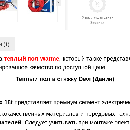
>
У нас лучшая цена -
Звоните!
 (1)
на
теплый пол Warme
, который также представ
ированное качество по доступной цене.
Теплый пол в стяжку Devi (Дания)
ex 18t
представляет премиум сегмент электриче
качественных материалов и передовых технол
пателей
. Следует учитывать при монтаже электр