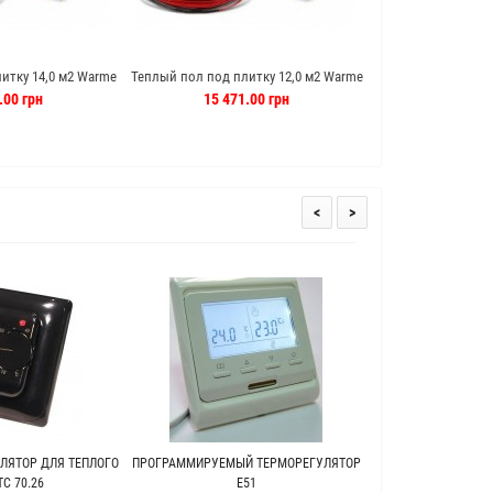
итку 14,0 м2 Warme
Теплый пол под плитку 12,0 м2 Warme
Теплый пол под пли
ь (Германия)
120 м кабель (Германия)
м кабель 
.00 грн
15 471.00 грн
2 028.
<
>
ЛЯТОР ДЛЯ ТЕПЛОГО
ПРОГРАММИРУЕМЫЙ ТЕРМОРЕГУЛЯТОР
ТЕПЛЫЙ ПОЛ ПОД 
C 70.26
Е51
WARME (Г