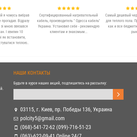
ій я чомусь вибрав
Сертифицированный нагревательный
Самый дешевый чер
е прогадав. Відразу
кабель, производитель " Одесса кабель"
для теплого пола. П
 зі мною звязався
Украина. Установил себе - рекомендую
как и все бюджет
н. І хвилин 10
клиентам и знакомым...
рын
 як встановити,
стуватися теплою..
НАШИ КОНТАКТЫ
Будьте в курсе наших акций, подпишитесь на рассылку:
й.
03115, г. Киев, пр. Победы 136, Украина
polcity5@gmail.com
(068)-541-72-62 (099)-716-51-23
(063)-622-09-41 Online 24/7