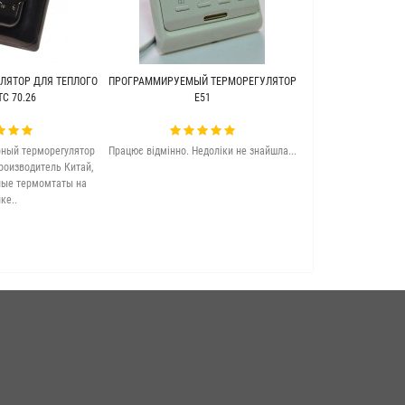
ЛЯТОР ДЛЯ ТЕПЛОГО
ПРОГРАММИРУЕМЫЙ ТЕРМОРЕГУЛЯТОР
ТЕПЛЫЙ ПОЛ ПОД 
C 70.26
Е51
WARME (Г
ный терморегулятор
Працює відмінно. Недоліки не знайшла...
Якісна та досить 
роизводитель Китай,
підлога. Задово
ные термомтаты на
ке..