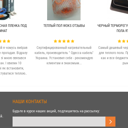
СНАЯ ПЛЕНКА ПОД
ТЕПЛЫЙ ПОЛ WOKS ОТЗЫВЫ
ЧЕРНЫЙ ТЕРМОРЕГУ
ИНАТ
ПОЛА RT
ій я чомусь вибрав
Сертифицированный нагревательный
Самый дешевый чер
е прогадав. Відразу
кабель, производитель " Одесса кабель"
для теплого пола. П
 зі мною звязався
Украина. Установил себе - рекомендую
как и все бюджет
н. І хвилин 10
клиентам и знакомым...
рын
 як встановити,
стуватися теплою..
НАШИ КОНТАКТЫ
Будьте в курсе наших акций, подпишитесь на рассылку:
й.