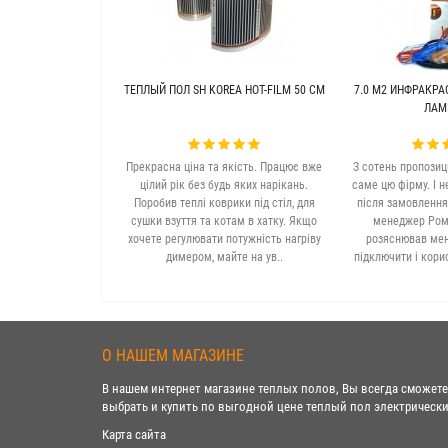
ТЕПЛЫЙ ПОЛ SH KOREA HOT-FILM 50 СМ
7.0 М2 ИНФРАКРА
ЛАМ
Прекрасна ціна та якість. Працює вже
З сотень пропозиц
цілий рік без будь яких нарікань.
саме цю фірму. І н
Поробив теплі коврики під стіл, для
після замовлення
сушки взуття та котам в хатку. Якщо
менеджер Рома
хочете регулювати потужність нагріву
розяснював мені
димером, майте на ув..
підключити і кори
О НАШЕМ МАГАЗИНЕ
В нашем интернет магазине теплых полов, Вы всегда сможете
выбрать и купить по выгодной цене теплый пол электрически
Карта сайта