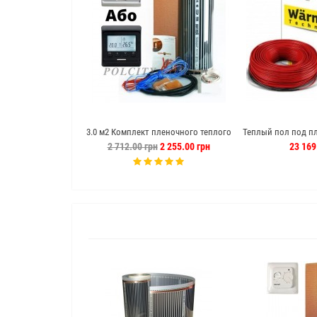
3.0 м2 Комплект пленочного теплого
Теплый пол под пл
пола hot film теплый пол отзывы
220 м кабел
2 712.00 грн
2 255.00 грн
23 169