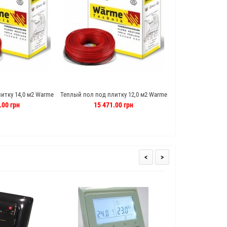
итку 14,0 м2 Warme
Теплый пол под плитку 12,0 м2 Warme
Теплый пол под пли
ь (Германия)
120 м кабель (Германия)
м кабель 
.00 грн
15 471.00 грн
2 028.
<
>