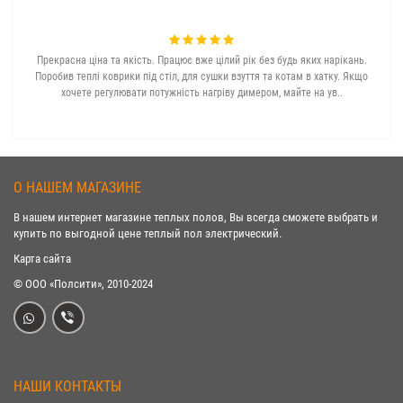
Прекрасна ціна та якість. Працює вже цілий рік без будь яких нарікань.
З с
Поробив теплі коврики під стіл, для сушки взуття та котам в хатку. Якщо
хочете регулювати потужність нагріву димером, майте на ув..
О НАШЕМ МАГАЗИНЕ
В нашем интернет магазине теплых полов, Вы всегда сможете выбрать и
купить по выгодной цене теплый пол электрический.
Карта сайта
© ООО «Полсити», 2010-2024
НАШИ КОНТАКТЫ