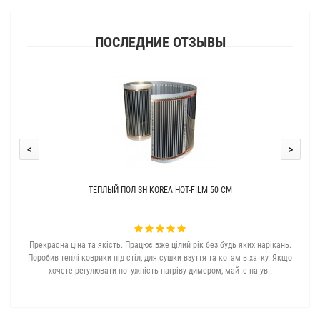
ПОСЛЕДНИЕ ОТЗЫВЫ
<
>
ТЕПЛЫЙ ПОЛ SH KOREA HOT-FILM 50 СМ
Прекрасна ціна та якість. Працює вже цілий рік без будь яких нарікань.
З с
Поробив теплі коврики під стіл, для сушки взуття та котам в хатку. Якщо
хочете регулювати потужність нагріву димером, майте на ув..