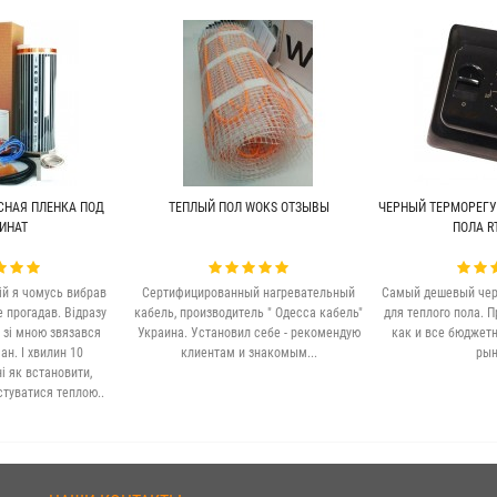
СНАЯ ПЛЕНКА ПОД
ТЕПЛЫЙ ПОЛ WOKS ОТЗЫВЫ
ЧЕРНЫЙ ТЕРМОРЕГУ
ИНАТ
ПОЛА RT
ій я чомусь вибрав
Сертифицированный нагревательный
Самый дешевый чер
е прогадав. Відразу
кабель, производитель " Одесса кабель"
для теплого пола. П
 зі мною звязався
Украина. Установил себе - рекомендую
как и все бюджет
н. І хвилин 10
клиентам и знакомым...
рын
 як встановити,
стуватися теплою..