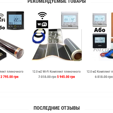
РЕКОМЕНДУЕМЫЕ ТОВАРЫ
плект пленочного
12.0 м2 Wi-Fi Комплект пленочного
12.0 м2 Комплект 
erpia c PWT-002
теплого пола Enerpia
пола H
2 795.00 грн
7 018.00 грн
5 945.00 грн
6 818.00 грн
ПОСЛЕДНИЕ ОТЗЫВЫ