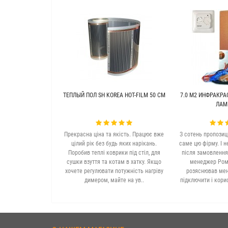
ТЕПЛЫЙ ПОЛ SH KOREA HOT-FILM 50 СМ
7.0 М2 ИНФРАКРА
ЛАМ
Прекрасна ціна та якість. Працює вже
З сотень пропозиц
цілий рік без будь яких нарікань.
саме цю фірму. І н
Поробив теплі коврики під стіл, для
після замовлення
сушки взуття та котам в хатку. Якщо
менеджер Рома
хочете регулювати потужність нагріву
розяснював мені
димером, майте на ув..
підключити і кори