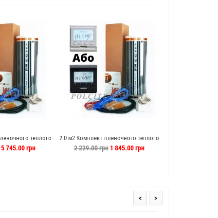
пленочного теплого
2.0 м2 Комплект пленочного теплого
12.0 м2 Инфракр
ot-Film
пола Hot-Film
лам
5 745.00 грн
2 229.00 грн
1 845.00 грн
6 238.00 грн
<
>