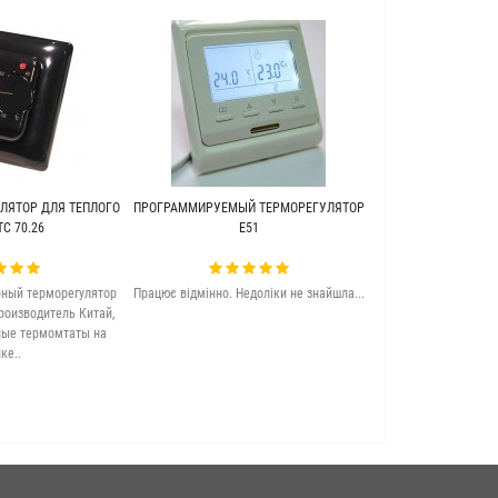
ЛЯТОР ДЛЯ ТЕПЛОГО
ПРОГРАММИРУЕМЫЙ ТЕРМОРЕГУЛЯТОР
ТЕПЛЫЙ ПОЛ ПОД 
C 70.26
Е51
WARME (Г
ный терморегулятор
Працює відмінно. Недоліки не знайшла...
Якісна та досить 
роизводитель Китай,
підлога. Задово
ные термомтаты на
ке..