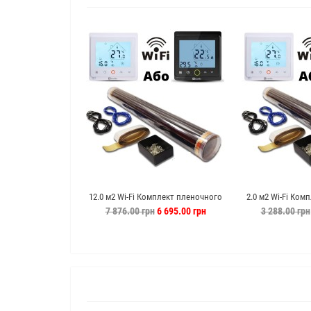
12.0 м2 Wi-Fi Комплект пленочного
2.0 м2 Wi-Fi Ком
теплого пола Enerpia c PWT-002
теплого пола En
7 876.00 грн
6 695.00 грн
3 288.00 грн