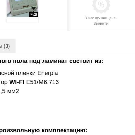
У нас лучшая цена -
Звоните!
 (0)
лого пола под ламинат состоит из:
сной пленки Enerpia
тор
WI-FI
E51/М6.716
,5 мм2
роизвольную комплектацию: