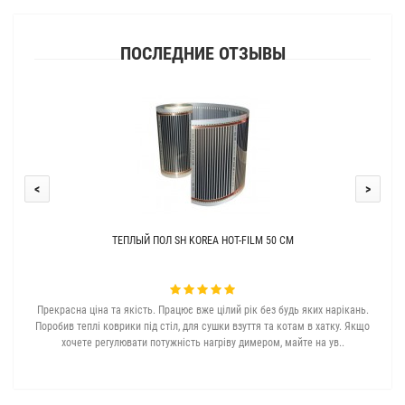
ПОСЛЕДНИЕ ОТЗЫВЫ
<
>
ТЕПЛЫЙ ПОЛ SH KOREA HOT-FILM 50 СМ
Прекрасна ціна та якість. Працює вже цілий рік без будь яких нарікань.
З с
Поробив теплі коврики під стіл, для сушки взуття та котам в хатку. Якщо
хочете регулювати потужність нагріву димером, майте на ув..