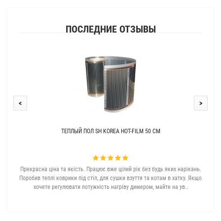
ПОСЛЕДНИЕ ОТЗЫВЫ
<
>
ТЕПЛЫЙ ПОЛ SH KOREA HOT-FILM 50 СМ
Прекрасна ціна та якість. Працює вже цілий рік без будь яких нарікань.
З с
Поробив теплі коврики під стіл, для сушки взуття та котам в хатку. Якщо
хочете регулювати потужність нагріву димером, майте на ув..