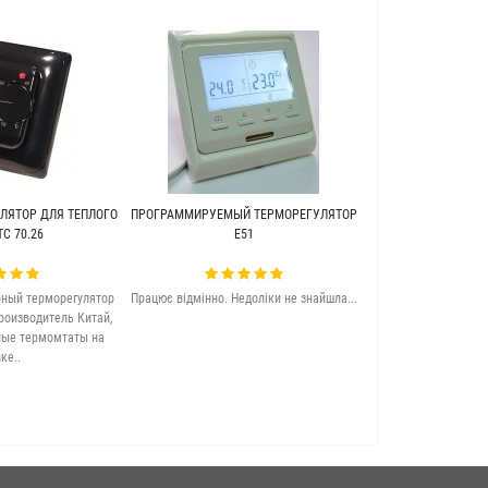
ЛЯТОР ДЛЯ ТЕПЛОГО
ПРОГРАММИРУЕМЫЙ ТЕРМОРЕГУЛЯТОР
ТЕПЛЫЙ ПОЛ ПОД 
C 70.26
Е51
WARME (Г
ный терморегулятор
Працює відмінно. Недоліки не знайшла...
Якісна та досить 
роизводитель Китай,
підлога. Задово
ные термомтаты на
ке..