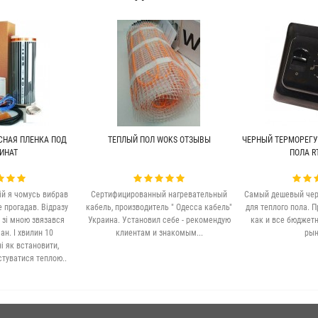
СНАЯ ПЛЕНКА ПОД
ТЕПЛЫЙ ПОЛ WOKS ОТЗЫВЫ
ЧЕРНЫЙ ТЕРМОРЕГУ
ИНАТ
ПОЛА RT
ій я чомусь вибрав
Сертифицированный нагревательный
Самый дешевый чер
е прогадав. Відразу
кабель, производитель " Одесса кабель"
для теплого пола. П
 зі мною звязався
Украина. Установил себе - рекомендую
как и все бюджет
н. І хвилин 10
клиентам и знакомым...
рын
 як встановити,
стуватися теплою..