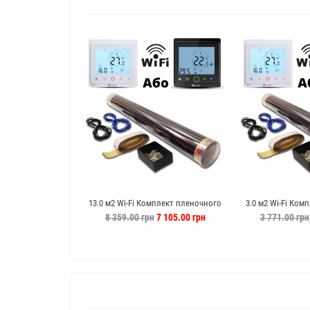
13.0 м2 Wi-Fi Комплект пленочного
3.0 м2 Wi-Fi Ком
теплого пола Enerpia c PWT-002
теплого пола En
8 359.00 грн
7 105.00 грн
3 771.00 грн