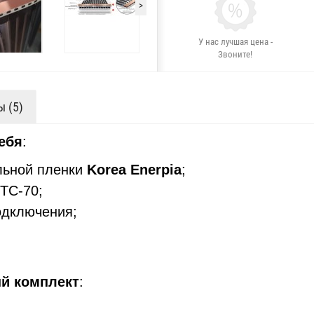
>
У нас лучшая цена -
Звоните!
 (5)
ебя
:
льной пленки
Korea Enerpia
;
TC-70;
одключения;
й комплект
: