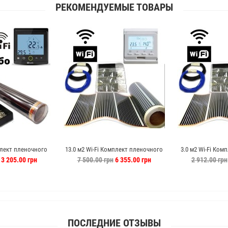
РЕКОМЕНДУЕМЫЕ ТОВАРЫ
плект пленочного
13.0 м2 Wi-Fi Комплект пленочного
3.0 м2 Wi-Fi Ком
erpia c PWT-002
теплого пола Enerpia
теплого по
3 205.00 грн
7 500.00 грн
6 355.00 грн
2 912.00 грн
ПОСЛЕДНИЕ ОТЗЫВЫ