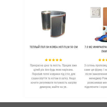
ТЕПЛЫЙ ПОЛ SH KOREA HOT-FILM 50 СМ
7.0 М2 ИНФРАКРА
ЛАМ
Прекрасна ціна та якість. Працює вже
З сотень пропозиц
цілий рік без будь яких нарікань.
саме цю фірму. І н
Поробив теплі коврики під стіл, для
після замовлення
сушки взуття та котам в хатку. Якщо
менеджер Рома
хочете регулювати потужність нагріву
розяснював мені
димером, майте на ув..
підключити і кори