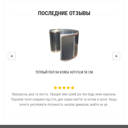
ПОСЛЕДНИЕ ОТЗЫВЫ
<
>
ТЕПЛЫЙ ПОЛ SH KOREA HOT-FILM 50 СМ
Прекрасна ціна та якість. Працює вже цілий рік без будь яких нарікань.
З с
Поробив теплі коврики під стіл, для сушки взуття та котам в хатку. Якщо
хочете регулювати потужність нагріву димером, майте на ув..