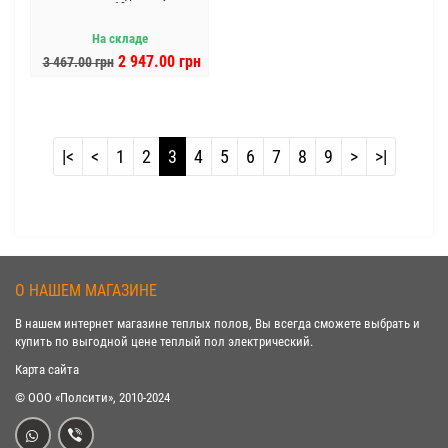
18
На складе
2 947.00 грн
3 467.00 грн
|<
<
1
2
3
4
5
6
7
8
9
>
>|
О НАШЕМ МАГАЗИНЕ
В нашем интернет магазине теплых полов, Вы всегда сможете выбрать и
купить по выгодной цене теплый пол электрический.
Карта сайта
© ООО «Полсити», 2010-2024