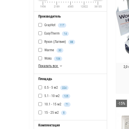
1956
2189
4585
12822
36135
Производитель
GrayHot
117
EasyTherm
14
Ryxon (Латвия)
88
Warme
30
Woks
106
Показать все
2,0
Площадь
0.5 - 5 м2
224
5.1 - 10 м2
125
-15%
10.1 - 15 м2
71
15 - 25 м2
5
Комплектация