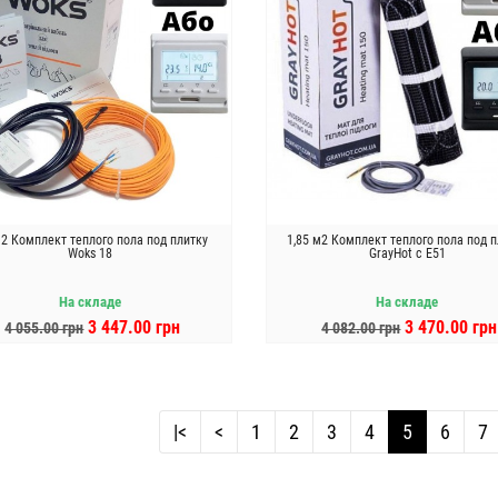
м2 Комплект теплого пола под плитку
1,85 м2 Комплект теплого пола под п
Woks 18
GrayHot c Е51
На складе
На складе
3 447.00 грн
3 470.00 грн
4 055.00 грн
4 082.00 грн
В КОРЗИНУ
В КОРЗИНУ
|<
<
1
2
3
4
5
6
7