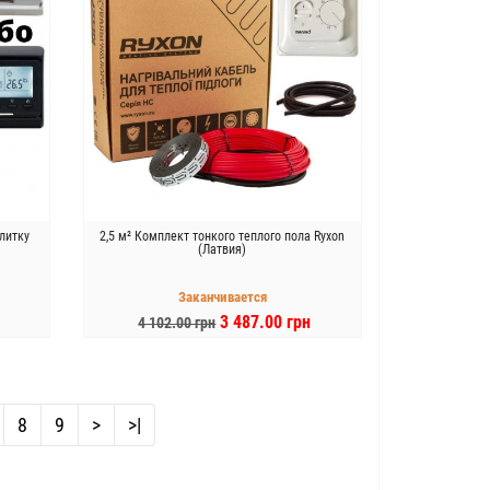
литку
2,5 м² Комплект тонкого теплого пола Ryxon
(Латвия)
Заканчивается
3 487.00 грн
4 102.00 грн
В КОРЗИНУ
8
9
>
>|