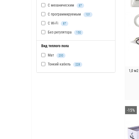
С механическим
87
С программируемым
101
С Wi-Fi
87
Без регулятора
150
Вид теплого пола
Мат
200
Тонкий кабель
228
1,0 м2
-15%