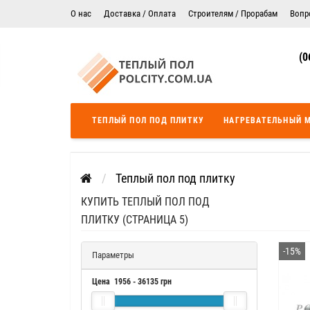
О нас
Доставка / Оплата
Строителям / Прорабам
Вопр
Электрический теплый пол в Житомире
Гарантия
(0
Цены на монтаж теплого пола
Сертификаты
Теплый пол в Днепропетровск
Теплый пол во Львове
ТЕПЛЫЙ ПОЛ ПОД ПЛИТКУ
НАГРЕВАТЕЛЬНЫЙ 
Теплый пол Одесса
Теплый пол Черкассы
Теплый пол под плитку
КУПИТЬ ТЕПЛЫЙ ПОЛ ПОД
ПЛИТКУ (СТРАНИЦА 5)
-15%
Параметры
Цена
1956
-
36135
грн