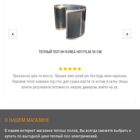
<
>
ТЕПЛЫЙ ПОЛ SH KOREA HOT-FILM 50 СМ
Прекрасна ціна та якість. Працює вже цілий рік без будь яких нарікань.
З с
Поробив теплі коврики під стіл, для сушки взуття та котам в хатку. Якщо
хочете регулювати потужність нагріву димером, майте на ув..
О НАШЕМ МАГАЗИНЕ
В нашем интернет магазине теплых полов, Вы всегда сможете выбрать и
купить по выгодной цене теплый пол электрический.